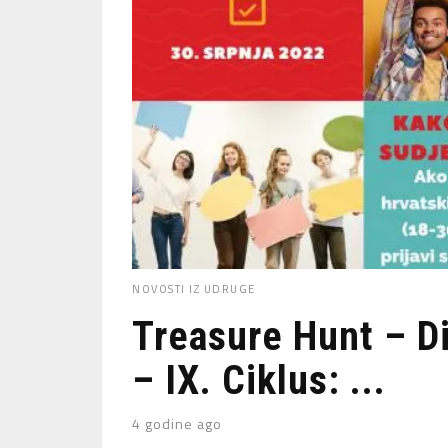
NOVOSTI IZ UDRUGE
Treasure Hunt – D
– IX. Ciklus: ...
4 godine ago