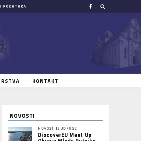
H PODATAKA
ERSTVA
KONTAKT
NOVOSTI
NOVOSTI IZ UDRUGE
DiscoverEU Meet-Up
Okupio Mlade Putnike