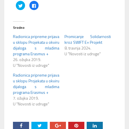
Podijeli
Klikom
na
podijelite
Twitteru
na
(Otvara
Facebooku(Otvara
se
se
u
u
novom
novom
Srodno
prozoru)
prozoru)
Radionica pripreme prijava
Promicanje Solidarnosti
u sklopu Projekata u okviru
kroz SWIFT E+ Projekt
dijaloga s mladima
8. travnja 2024.
programa Erasmus +
U "Novosti iz udruge"
26. ožujka 2019.
U "Novosti iz udruge"
Radionica pripreme prijava
u sklopu Projekata u okviru
dijaloga s mladima
programa Erasmus +
7. ožujka 2019.
U "Novosti iz udruge"