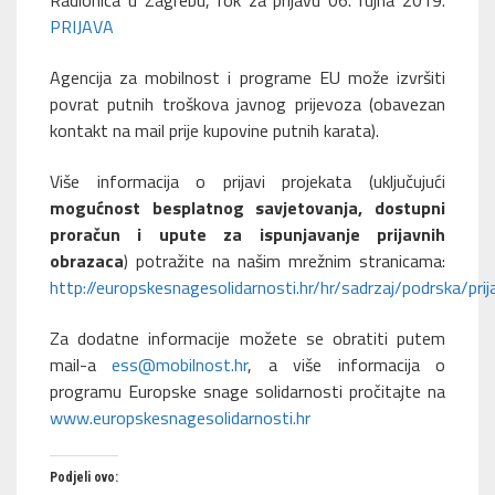
Radionica u Zagrebu, rok za prijavu 06. rujna 2019.
PRIJAVA
Agencija za mobilnost i programe EU može izvršiti
povrat putnih troškova javnog prijevoza (obavezan
kontakt na mail prije kupovine putnih karata).
Više informacija o prijavi projekata (uključujući
mogućnost besplatnog savjetovanja, dostupni
proračun i upute za ispunjavanje prijavnih
obrazaca
) potražite na našim mrežnim stranicama:
http://europskesnagesolidarnosti.hr/hr/sadrzaj/podrska/prij
Za dodatne informacije možete se obratiti putem
mail-a
ess@mobilnost.hr
, a više informacija o
programu Europske snage solidarnosti pročitajte na
www.europskesnagesolidarnosti.hr
Podjeli ovo: