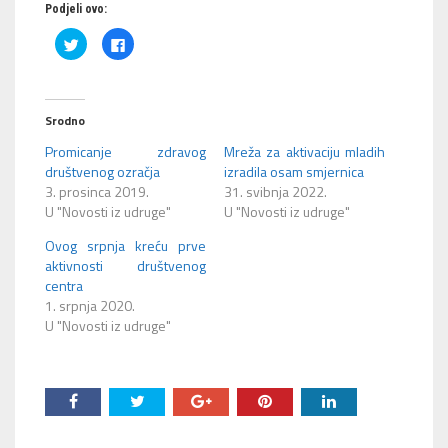
Podjeli ovo:
Podijeli
Klikom
na
podijelite
Twitteru
na
(Otvara
Facebooku(Otvara
se
se
u
u
novom
novom
Srodno
prozoru)
prozoru)
Promicanje zdravog
Mreža za aktivaciju mladih
društvenog ozračja
izradila osam smjernica
3. prosinca 2019.
31. svibnja 2022.
U "Novosti iz udruge"
U "Novosti iz udruge"
Ovog srpnja kreću prve
aktivnosti društvenog
centra
1. srpnja 2020.
U "Novosti iz udruge"