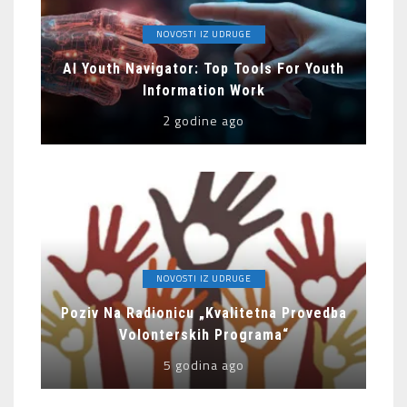
NOVOSTI IZ UDRUGE
AI Youth Navigator: Top Tools For Youth
Information Work
2 godine ago
NOVOSTI IZ UDRUGE
Poziv Na Radionicu „Kvalitetna Provedba
Volonterskih Programa“
5 godina ago