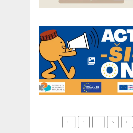
1
…
5
6