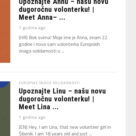
Upoznajte Annu – našu novu
dugoročnu volonterku! |
Meet Anna– ...
1 godina ago
(HR) Bok svima! Moje ime je Anna, imam 22
godine i nova sam volonterka Europskih
snaga solidarnosti u ...
EUROPSKE SNAGE SOLIDARNOSTI
Upoznajte Linu – našu novu
dugoročnu volonterku! |
Meet Lina ...
1 godina ago
(EN) Hey, I am Lina, that new volunteer girl in
Šibenik. I am 18 years old and just ...