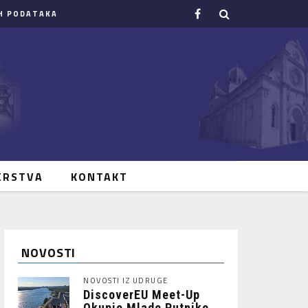
H PODATAKA
ERSTVA
KONTAKT
NOVOSTI
NOVOSTI IZ UDRUGE
DiscoverEU Meet-Up
Okupio Mlade Putnike