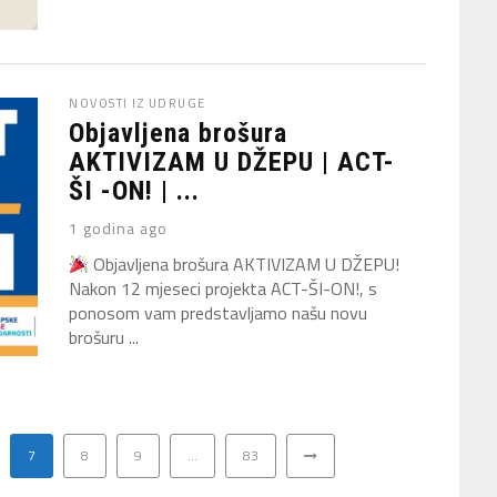
NOVOSTI IZ UDRUGE
Objavljena brošura
AKTIVIZAM U DŽEPU | ACT-
ŠI -ON! | ...
1 godina ago
Objavljena brošura AKTIVIZAM U DŽEPU!
Nakon 12 mjeseci projekta ACT-ŠI-ON!, s
ponosom vam predstavljamo našu novu
brošuru ...
7
8
9
…
83