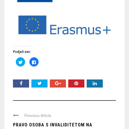
Podjeli ovo:
Podijeli
Klikom
na
podijelite
Twitteru
na
(Otvara
Facebooku(Otvara
se
se
u
u
novom
novom
prozoru)
prozoru)
Previous Article
PRAVO OSOBA S INVALIDITETOM NA