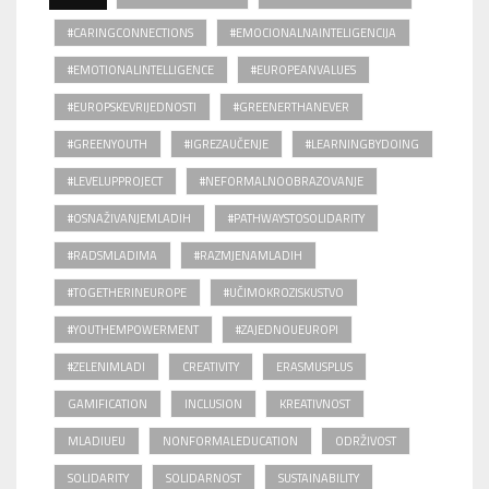
#CARINGCONNECTIONS
#EMOCIONALNAINTELIGENCIJA
#EMOTIONALINTELLIGENCE
#EUROPEANVALUES
#EUROPSKEVRIJEDNOSTI
#GREENERTHANEVER
#GREENYOUTH
#IGREZAUČENJE
#LEARNINGBYDOING
#LEVELUPPROJECT
#NEFORMALNOOBRAZOVANJE
#OSNAŽIVANJEMLADIH
#PATHWAYSTOSOLIDARITY
#RADSMLADIMA
#RAZMJENAMLADIH
#TOGETHERINEUROPE
#UČIMOKROZISKUSTVO
#YOUTHEMPOWERMENT
#ZAJEDNOUEUROPI
#ZELENIMLADI
CREATIVITY
ERASMUSPLUS
GAMIFICATION
INCLUSION
KREATIVNOST
MLADIUEU
NONFORMALEDUCATION
ODRŽIVOST
SOLIDARITY
SOLIDARNOST
SUSTAINABILITY