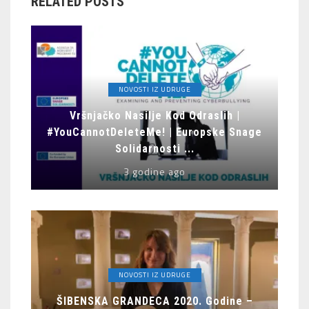
RELATED POSTS
NOVOSTI IZ UDRUGE
Vršnjačko Nasilje Kod Odraslih |
#YouCannotDeleteMe! | Europske Snage
Solidarnosti ...
3 godine ago
NOVOSTI IZ UDRUGE
ŠIBENSKA GRANDECA 2020. Godine –