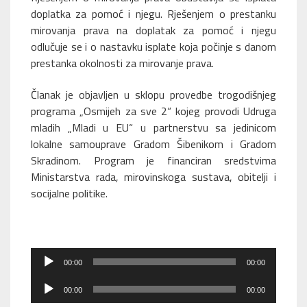
doplatka za pomoć i njegu. Rješenjem o prestanku
mirovanja prava na doplatak za pomoć i njegu
odlučuje se i o nastavku isplate koja počinje s danom
prestanka okolnosti za mirovanje prava.
Članak je objavljen u sklopu provedbe trogodišnjeg
programa „Osmijeh za sve 2“ kojeg provodi Udruga
mladih „Mladi u EU“ u partnerstvu sa jedinicom
lokalne samouprave Gradom Šibenikom i Gradom
Skradinom. Program je financiran sredstvima
Ministarstva rada, mirovinskoga sustava, obitelji i
socijalne politike.
Reproduktor
00:00
00:00
audiozapisa
Reproduktor
00:00
00:00
audiozapisa