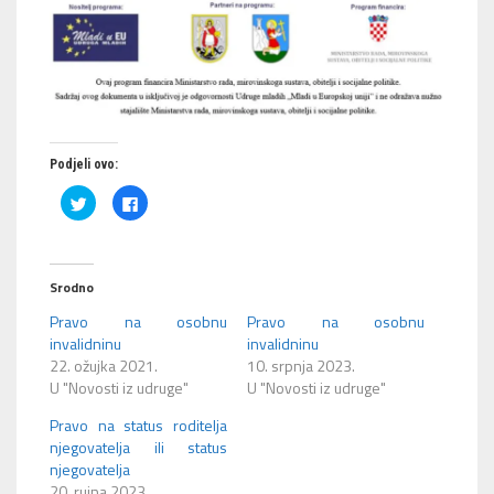
Podjeli ovo:
Podijeli
Klikom
na
podijelite
Twitteru
na
(Otvara
Facebooku(Otvara
se
se
u
u
novom
novom
Srodno
prozoru)
prozoru)
Pravo na osobnu
Pravo na osobnu
invalidninu
invalidninu
22. ožujka 2021.
10. srpnja 2023.
U "Novosti iz udruge"
U "Novosti iz udruge"
Pravo na status roditelja
njegovatelja ili status
njegovatelja
20. rujna 2023.