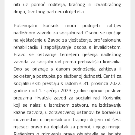
niti uz pomoć roditelja, bračnog ili izvanbračnog
druga, životnog partnera ili djeteta.
Potencijalni korisnik mora podnijeti zahtjev
nadležnom zavodu za socijalni rad. Osobu se upućuje
na vještačenje u Zavod za vještačenje, profesionalnu
rehabilitaciju i zapošljavanje osoba s invaliditetom.
Pravo se ostvaruje temeljem rješenja nadležnog
zavoda za socijalni rad prema prebivalištu korisnika.
Ono se priznaje s danom podnošenja zahtjeva ili
pokretanja postupka po službenoj dužnosti. Centri za
socijalnu skrb prestaju s radom s 31. prosinca 2022.
godine i od 1. siječnja 2023. godine njihove poslove
preuzima Hrvatski zavod za socijalni rad. Korisniku
koji se nalazi u istražnom zatvoru, na izdržavanju
kazne zatvora, u zdravstvenoj ustanovi te boravku u
inozemstvu u neprekidnom trajanju duljem od šest
mjeseci pravo na doplatak za pomoć i njegu miruje.
Rješenjem o mirovanju prava obustavlja se isplata