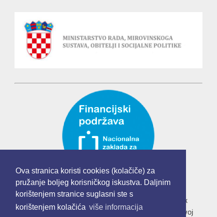
Ova stranica koristi cookies (kolačiče) za
pružanje boljeg korisničkog iskustva. Daljnim
korištenjem stranice suglasni ste s
Udruga mladih "Mladi u Europskoj uniji" je korisnik
korištenjem kolačića
više informacija
institucionalne podrške Nacionalne zaklade za razvoj