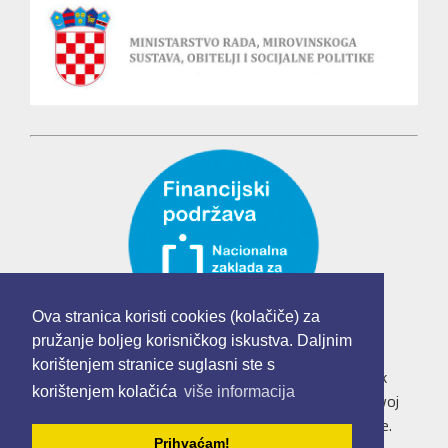
Ova stranica koristi cookies (kolačiče) za
pružanje boljeg korisničkog iskustva. Daljnim
korištenjem stranice suglasni ste s
Udruga mladih "Mladi u Europskoj uniji" je korisnik
korištenjem kolačića
više informacija
institucionalne podrške Nacionalne zaklade za razvoj
civilnoga društva za stabilizaciju i/ili razvoj udruge.
Prihvaćam!