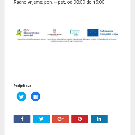
Radno vrijeme: pon. – pet. od 08:00 do 16:00
Podjeli ovo:
Podijeli
Klikom
na
podijelite
Twitteru
na
(Otvara
Facebooku(Otvara
se
se
u
u
novom
novom
prozoru)
prozoru)