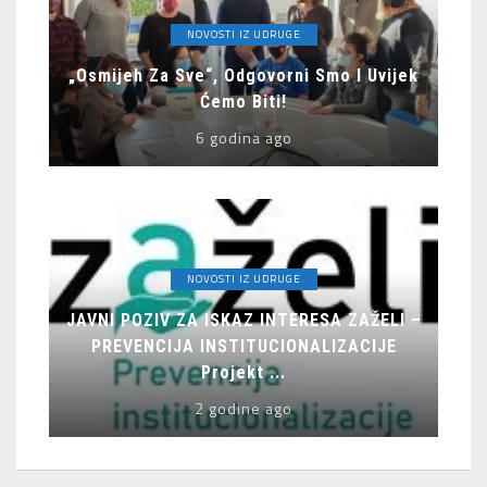
NOVOSTI IZ UDRUGE
„Osmijeh Za Sve“, Odgovorni Smo I Uvijek
Ćemo Biti!
6 godina ago
NOVOSTI IZ UDRUGE
JAVNI POZIV ZA ISKAZ INTERESA ZAŽELI –
PREVENCIJA INSTITUCIONALIZACIJE
Projekt ...
2 godine ago