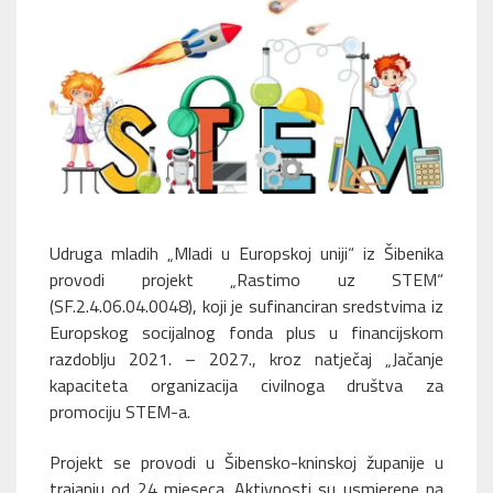
Udruga mladih „Mladi u Europskoj uniji“ iz Šibenika
provodi projekt „Rastimo uz STEM“
(SF.2.4.06.04.0048), koji je sufinanciran sredstvima iz
Europskog socijalnog fonda plus u financijskom
razdoblju 2021. – 2027., kroz natječaj „Jačanje
kapaciteta organizacija civilnoga društva za
promociju STEM-a.
Projekt se provodi u Šibensko-kninskoj županije u
trajanju od 24 mjeseca. Aktivnosti su usmjerene na