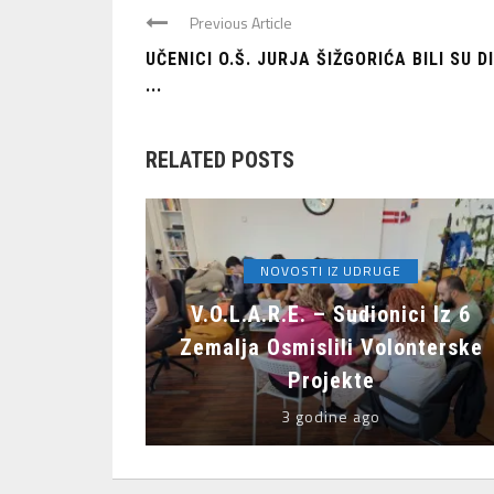
Previous Article
UČENICI O.Š. JURJA ŠIŽGORIĆA BILI SU D
...
RELATED POSTS
NOVOSTI IZ UDRUGE
V.O.L.A.R.E. – Sudionici Iz 6
Zemalja Osmislili Volonterske
Projekte
3 godine ago