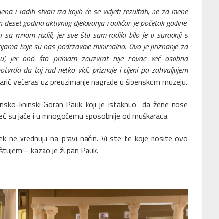
na i raditi stvari iza kojih će se vidjeti rezultati, ne za mene
 deset godina aktivnog djelovanja i odličan je početak godine.
 sa mnom radili, jer sve što sam radila bilo je u suradnji s
ucijama koje su nas podržavale minimalno. Ovo je priznanje za
ju’, jer ono što primam zauzvrat nije novac već osobna
potvrda da taj rad netko vidi, priznaje i cijeni pa zahvaljujem
larić večeras uz preuzimanje nagrade u šibenskom muzeju.
ensko-kninski Goran Pauk koji je istaknuo da žene nose
l’, već su jače i u mnogočemu sposobnije od muškaraca.
ek ne vrednuju na pravi način. Vi ste te koje nosite ovo
oštujem – kazao je župan Pauk.