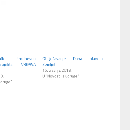
affe - trodnevna
Obilježavanje Dana planeta
projekta TVRĐAVA
Zemlje!
16. travnja 2018.
19.
U "Novosti iz udruge"
udruge"