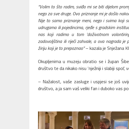
“Volim to što radim, sviđa mi se biti dijelom promje
nego za sve druge. Ovo priznanje mi je došlo nakon
Nije to samo priznanje meni, nego i svima koji su
udrugama ili pojedincima, rjeđe s gradskim instit
nas koji radimo u tom ‘doživotnom volontirin
zadovoljština ili riječi zahvale, a ova nagrada je 
žiriju koji je to prepoznao”
– kazala je Snježana K
Okupljenima u muzeju obratio se i župan Šib
društvo te da nikako nisu ‘nježniji i slabiji spo
– Nažalost, vaše zasluge i uspjesi se još uvij
društvo, a ja sam vaš veliki fan i duboko vas p