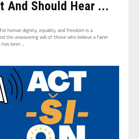
t And Should Hear ...
for human dignity, equality, and freedom is a
and the unwavering will of those who believe a fairer
has been ...