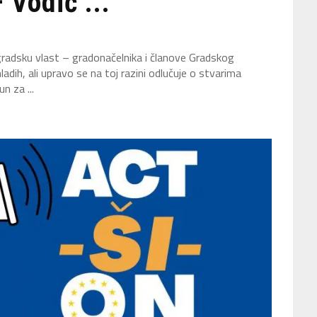
 Vodič ...
 gradsku vlast – gradonačelnika i članove Gradskog
ladih, ali upravo se na toj razini odlučuje o stvarima
n za ...