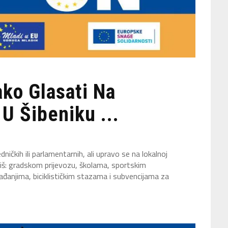
ko Glasati Na
U Šibeniku ...
ničkih ili parlamentarnih, ali upravo se na lokalnoj
viš: gradskom prijevozu, školama, sportskim
đanjima, biciklističkim stazama i subvencijama za