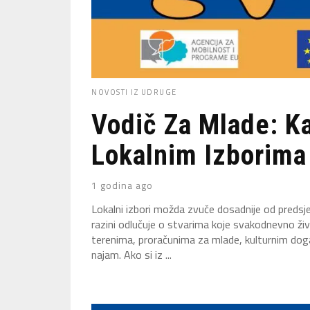
NOVOSTI IZ UDRUGE
Vodič Za Mlade: Ka
Lokalnim Izborima 
1 godina ago
Lokalni izbori možda zvuče dosadnije od predsjed
razini odlučuje o stvarima koje svakodnevno ži
terenima, proračunima za mlade, kulturnim doga
najam. Ako si iz ...