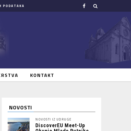
H PODATAKA
ERSTVA
KONTAKT
NOVOSTI
NOVOSTI IZ UDRUGE
DiscoverEU Meet-Up
Okupio Mlade Putnike