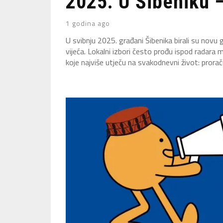
2025. U Šibeniku –
1 godina ago
U svibnju 2025. građani Šibenika birali su novu
vijeća. Lokalni izbori često prođu ispod radara m
koje najviše utječu na svakodnevni život: proraču