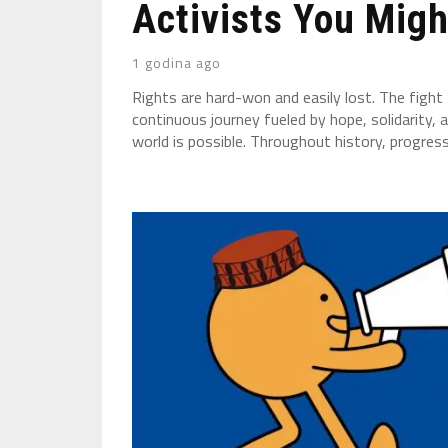
Activists You Migh
1 godina ago
Rights are hard-won and easily lost. The fight 
continuous journey fueled by hope, solidarity, 
world is possible. Throughout history, progress 