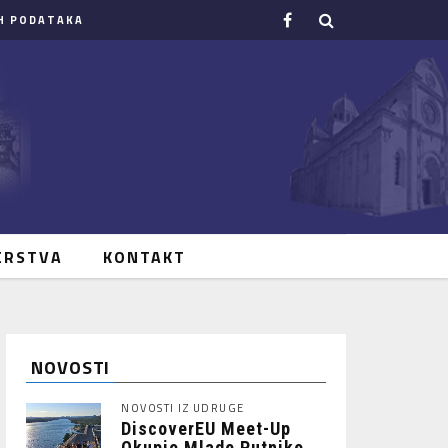
H PODATAKA
ERSTVA
KONTAKT
NOVOSTI
NOVOSTI IZ UDRUGE
DiscoverEU Meet-Up
Okupio Mlade Putnike