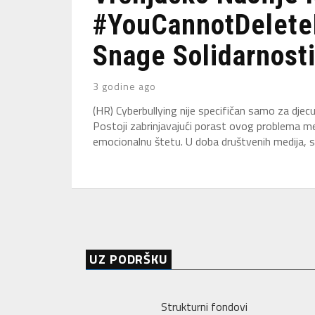
#YouCannotDelete
Snage Solidarnosti 
3 godine ago
(HR) Cyberbullying nije specifičan samo za djecu
Postoji zabrinjavajući porast ovog problema međ
emocionalnu štetu. U doba društvenih medija, sv
UZ PODRŠKU
Strukturni fondovi