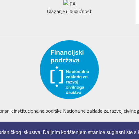
Ulaganje u budućnost
orisnik institucionalne podrške Nacionalne zaklade za razvoj civilnoga 
orisničkog iskustva. Daljnim korištenjem stranice suglasni ste s
www.mladi-eu.hr