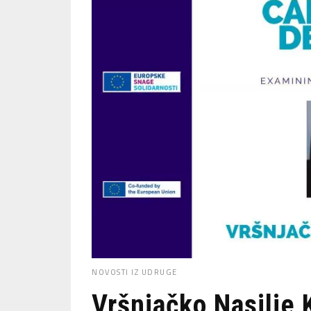
NOVOSTI IZ UDRUGE
Vršnjačko Nasilje 