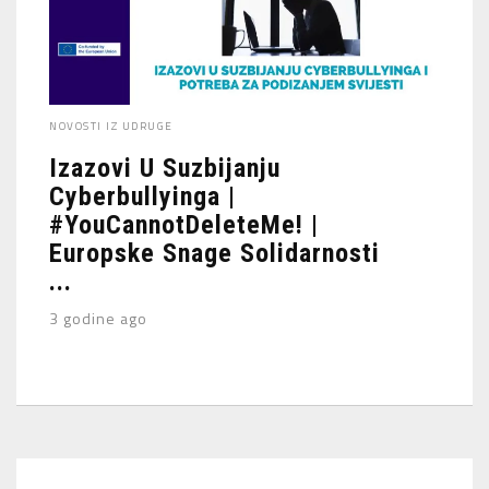
NOVOSTI IZ UDRUGE
Izazovi U Suzbijanju
Cyberbullyinga |
#YouCannotDeleteMe! |
Europske Snage Solidarnosti
...
3 godine ago