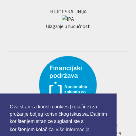
EUROPSKA UNIJA
Ulaganje u budućnost
Ova stranica koristi cookies (kolačiče) za
pružanje boljeg korisničkog iskustva. Daljnim
korištenjem stranice suglasni ste s
Udruga mladih "Mladi u Europskoj uniji" je korisnik
korištenjem kolačića
više informacija
institucionalne podrške Nacionalne zaklade za razvoj