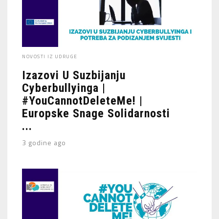
NOVOSTI IZ UDRUGE
Izazovi U Suzbijanju
Cyberbullyinga |
#YouCannotDeleteMe! |
Europske Snage Solidarnosti
...
3 godine ago