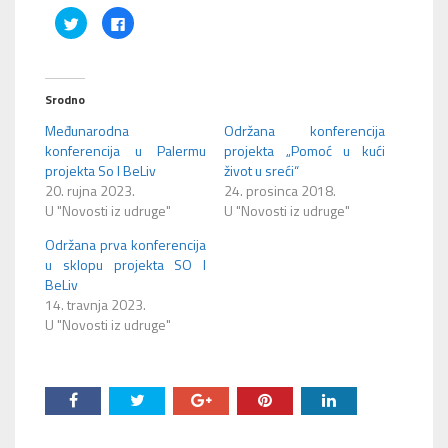
Podijeli
Klikom
na
podijelite
Twitteru
na
(Otvara
Facebooku(Otvara
se
se
u
u
novom
novom
Srodno
prozoru)
prozoru)
Međunarodna
Održana konferencija
konferencija u Palermu
projekta „Pomoć u kući
projekta So I BeLiv
život u sreći“
20. rujna 2023.
24. prosinca 2018.
U "Novosti iz udruge"
U "Novosti iz udruge"
Održana prva konferencija
u sklopu projekta SO I
BeLiv
14. travnja 2023.
U "Novosti iz udruge"