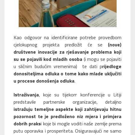
Kao odgovor na identificirane potrebe provedbom
cjelokupnog projekta predložit će se
(nove)
društvene inovacije za rješavanje problema koji
su se pojavili kod mladih osoba
(i mogu se pojaviti
u sličnim budućim vremenima) te dati p
rijedloge
donositeljima odluka o tome kako mlade uključiti
u procese donošenja odluka
.
Istraživanja
, koje su tijekom konferencije u Litiji
predstavile partnerske organizacije, detaljno
istražuju temeljne aspekte koji zahtijevaju hitnu
pozornost te je predloženo niz mjera i primjera
dobrih praks
i koje bi mogle voditi naše zemlje prema
putu oporavka i prosperiteta. Osiguravajući ne samo