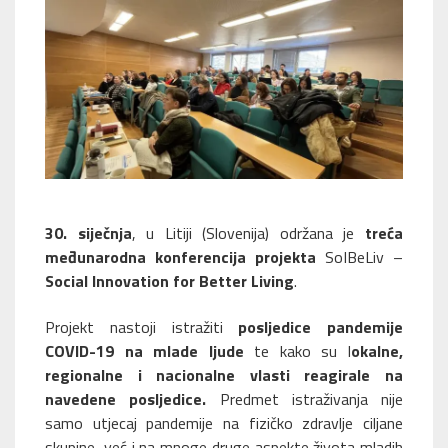
30. siječnja
, u Litiji (Slovenija) održana je
treća
međunarodna konferencija projekta
SoIBeLiv –
Social Innovation for Better Living
.
Projekt nastoji istražiti
posljedice pandemije
COVID-19 na mlade ljude
te kako su l
okalne,
regionalne i nacionalne vlasti reagirale na
navedene posljedice.
Predmet istraživanja nije
samo utjecaj pandemije na fizičko zdravlje ciljane
skupine, već i na mnoge druge aspekte života mladih