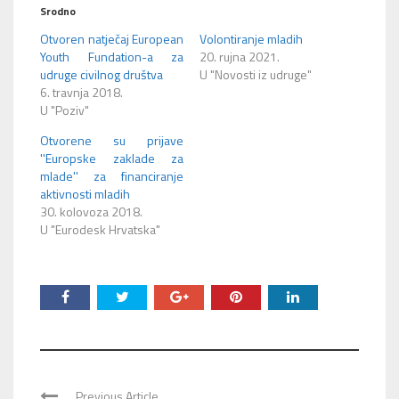
novom
novom
Srodno
prozoru)
prozoru)
Otvoren natječaj European
Volontiranje mladih
Youth Fundation-a za
20. rujna 2021.
udruge civilnog društva
U "Novosti iz udruge"
6. travnja 2018.
U "Poziv"
Otvorene su prijave
''Europske zaklade za
mlade'' za financiranje
aktivnosti mladih
30. kolovoza 2018.
U "Eurodesk Hrvatska"
Previous Article