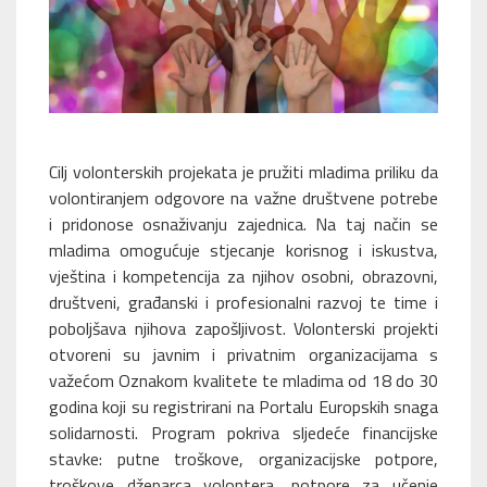
Cilj volonterskih projekata je pružiti mladima priliku da
volontiranjem odgovore na važne društvene potrebe
i pridonose osnaživanju zajednica. Na taj način se
mladima omogućuje stjecanje korisnog i iskustva,
vještina i kompetencija za njihov osobni, obrazovni,
društveni, građanski i profesionalni razvoj te time i
poboljšava njihova zapošljivost. Volonterski projekti
otvoreni su javnim i privatnim organizacijama s
važećom Oznakom kvalitete te mladima od 18 do 30
godina koji su registrirani na Portalu Europskih snaga
solidarnosti. Program pokriva sljedeće financijske
stavke: putne troškove, organizacijske potpore,
troškove džeparca volontera, potpore za učenje