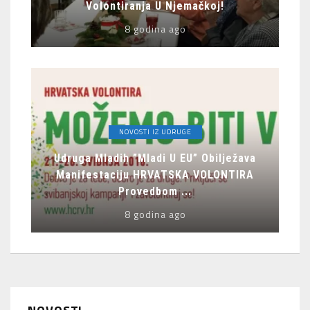
Volontiranja U Njemačkoj!
8 godina ago
NOVOSTI IZ UDRUGE
Udruga Mladih ”Mladi U EU” Obilježava
Manifestaciju HRVATSKA VOLONTIRA
Provedbom ...
8 godina ago