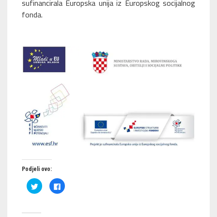
sufinancirala Europska unija iz Europskog socijalnog
fonda.
Podjeli ovo:
Podijeli
Klikom
na
podijelite
Twitteru
na
(Otvara
Facebooku(Otvara
se
se
u
u