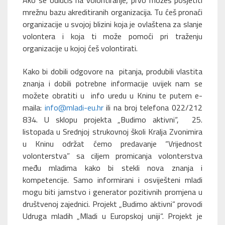
Ako se odlučiš na volontiranje, prvo možeš posjetiti
mrežnu bazu akreditiranih organizacija. Tu ćeš pronaći
organizacije u svojoj blizini koja je ovlaštena za slanje
volontera i koja ti može pomoći pri traženju
organizacije u kojoj ćeš volontirati.
Kako bi dobili odgovore na pitanja, produbili vlastita
znanja i dobili potrebne informacije uvijek nam se
možete obratiti u info uredu u Kninu te putem e-
maila:
info@mladi-eu.hr
ili na broj telefona 022/212
834. U sklopu projekta „Budimo aktivni“, 25.
listopada u Srednjoj strukovnoj školi Kralja Zvonimira
u Kninu održat ćemo predavanje “Vrijednost
volonterstva” sa ciljem promicanja volonterstva
među mladima kako bi stekli nova znanja i
kompetencije. Samo informirani i osviješteni mladi
mogu biti jamstvo i generator pozitivnih promjena u
društvenoj zajednici. Projekt „Budimo aktivni“ provodi
Udruga mladih „Mladi u Europskoj uniji“. Projekt je