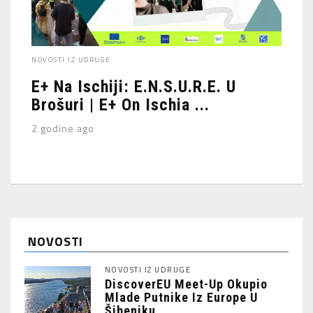
NOVOSTI IZ UDRUGE
E+ Na Ischiji: E.N.S.U.R.E. U
Brošuri | E+ On Ischia ...
2 godine ago
NOVOSTI
NOVOSTI IZ UDRUGE
DiscoverEU Meet-Up Okupio
Mlade Putnike Iz Europe U
Šibeniku