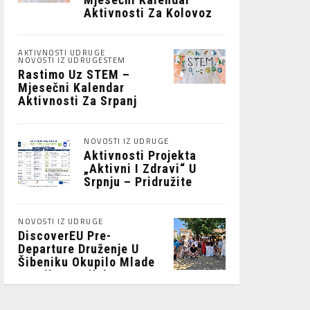
Aktivnosti Za Kolovoz
2026.
AKTIVNOSTI UDRUGE
NOVOSTI IZ UDRUGE
STEM
Rastimo Uz STEM –
Mjesečni Kalendar
Aktivnosti Za Srpanj
2026
NOVOSTI IZ UDRUGE
Aktivnosti Projekta
„Aktivni I Zdravi“ U
Srpnju – Pridružite
Nam Se!
NOVOSTI IZ UDRUGE
DiscoverEU Pre-
Departure Druženje U
Šibeniku Okupilo Mlade
Putnike Iz Cijele
Hrvatske