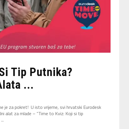
 Si Tip Putnika?
lata ...
me je za pokret! U isto vrijeme, svi hrvatski Eurodesk
alni alat za mlade – “Time to Kviz: Koji si tip
...