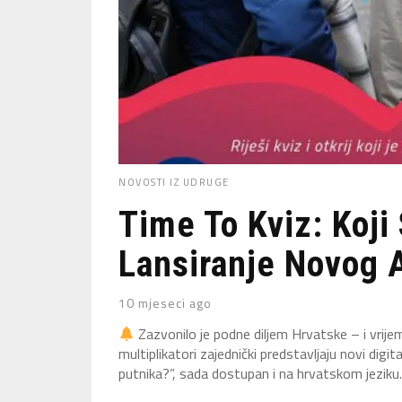
NOVOSTI IZ UDRUGE
Time To Kviz: Koji
Lansiranje Novog A
10 mjeseci ago
Zazvonilo je podne diljem Hrvatske – i vrije
multiplikatori zajednički predstavljaju novi digit
putnika?”, sada dostupan i na hrvatskom jeziku. 