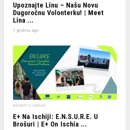
Upoznajte Linu – Našu Novu
Dugoročnu Volonterku! | Meet
Lina ...
1 godina ago
NOVOSTI IZ UDRUGE
E+ Na Ischiji: E.N.S.U.R.E. U
Brošuri | E+ On Ischia ...