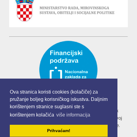
Ova stranica koristi cookies (kolačiče) za
pružanje boljeg korisničkog iskustva. Daljnim
korištenjem stranice suglasni ste s
Udruga mladih "Mladi u Europskoj uniji" je korisnik
korištenjem kolačića
više informacija
institucionalne podrške Nacionalne zaklade za razvoj
civilnoga društva za stabilizaciju i/ili razvoj udruge.
Prihvaćam!