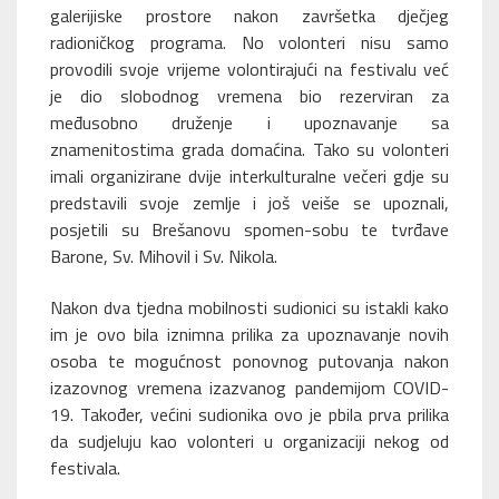
galerijiske prostore nakon završetka dječjeg
radioničkog programa. No volonteri nisu samo
provodili svoje vrijeme volontirajući na festivalu već
je dio slobodnog vremena bio rezerviran za
međusobno druženje i upoznavanje sa
znamenitostima grada domaćina. Tako su volonteri
imali organizirane dvije interkulturalne večeri gdje su
predstavili svoje zemlje i još veiše se upoznali,
posjetili su Brešanovu spomen-sobu te tvrđave
Barone, Sv. Mihovil i Sv. Nikola.
Nakon dva tjedna mobilnosti sudionici su istakli kako
im je ovo bila iznimna prilika za upoznavanje novih
osoba te mogućnost ponovnog putovanja nakon
izazovnog vremena izazvanog pandemijom COVID-
19. Također, većini sudionika ovo je pbila prva prilika
da sudjeluju kao volonteri u organizaciji nekog od
festivala.